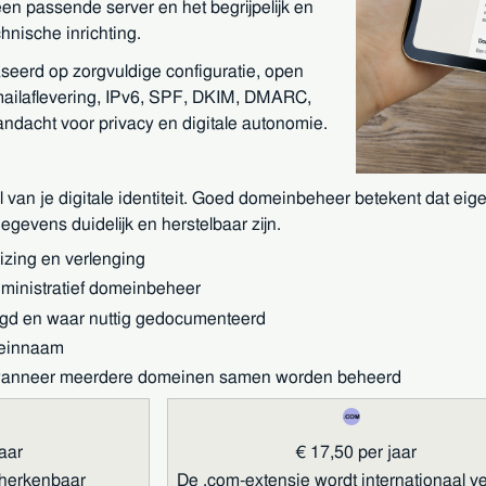
en passende server en het begrijpelijk en
hnische inrichting.
seerd op zorgvuldige configuratie, open
ailaflevering, IPv6, SPF, DKIM, DMARC,
ndacht voor privacy en digitale autonomie.
an je digitale identiteit. Goed domeinbeheer betekent dat eig
gevens duidelijk en herstelbaar zijn.
huizing en verlenging
dministratief domeinbeheer
egd en waar nuttig gedocumenteerd
meinnaam
ok wanneer meerdere domeinen samen worden beheerd
aar
€ 17,50 per jaar
 herkenbaar
De .com-extensie wordt internationaal ve