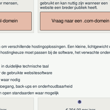
or mensen,
gebruikt en kan nuttig zijn wanneer een
website een breder publiek heeft.
nl-domein
Vraag naar een .com-domein
 om verschillende hostingoplossingen. Een kleine, lichtgewich
e hostingkeuze moet passen bij de software, het verwachte onde
in duidelijke technische taal
r de gebruikte websitesoftware
 waar nodig
 toegang, back-ups en onderhoudbaarheid
an open standaarden waar mogelijk
jaar
€ 204,00 per jaar