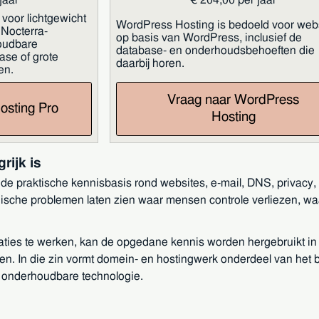
voor lichtgewicht
WordPress Hosting is bedoeld voor web
Nocterra-
op basis van WordPress, inclusief de
oudbare
database- en onderhoudsbehoeften die
ase of grote
daarbij horen.
en.
Vraag naar WordPress
osting Pro
Hosting
rijk is
de praktische kennisbasis rond websites, e-mail, DNS, privacy,
ische problemen laten zien waar mensen controle verliezen, waa
aties te werken, kan de opgedane kennis worden hergebruikt in 
en. In die zin vormt domein- en hostingwerk onderdeel van het
n onderhoudbare technologie.